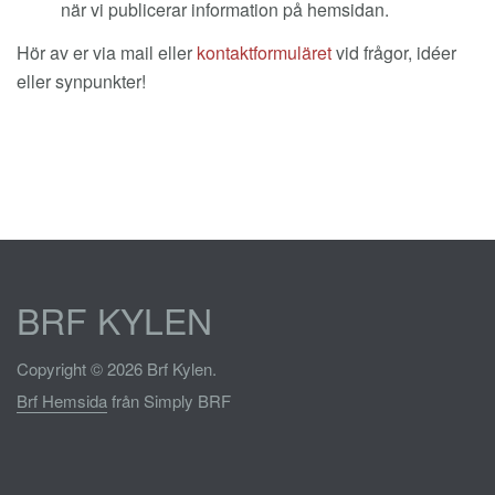
när vi publicerar information på hemsidan.
Hör av er via mail eller
kontaktformuläret
vid frågor, idéer
eller synpunkter!
BRF KYLEN
Copyright © 2026 Brf Kylen.
Brf Hemsida
från Simply BRF