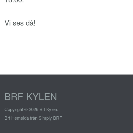
Vi ses då!
BRF KYLEN
Copyright © 2026 Brf Kylen.
Brf Hemsida
från Simply BRF