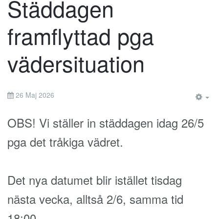
Städdagen
framflyttad pga
vädersituation
26 Maj 2026
EM
OBS! Vi ställer in städdagen idag 26/5
pga det tråkiga vädret.
Det nya datumet blir istället tisdag
nästa vecka, alltså 2/6, samma tid
18:00.